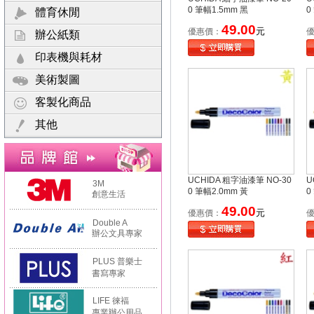
0 筆幅1.5mm 黑
0
體育休閒
49.00
元
優惠價：
辦公紙類
印表機與耗材
美術製圖
客製化商品
其他
UCHIDA 粗字油漆筆 NO-30
U
3M
0 筆幅2.0mm 黃
0
創意生活
49.00
元
優惠價：
Double A
辦公文具專家
PLUS 普樂士
書寫專家
LIFE 徠福
專業辦公用品