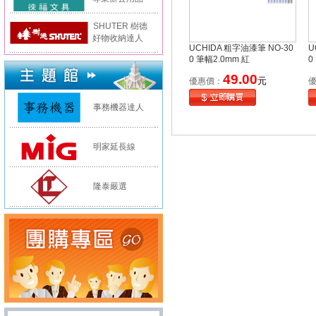
SHUTER 樹德
好物收納達人
UCHIDA 粗字油漆筆 NO-30
U
0 筆幅2.0mm 紅
0
49.00
元
優惠價：
事務機器達人
明家延長線
隆泰嚴選