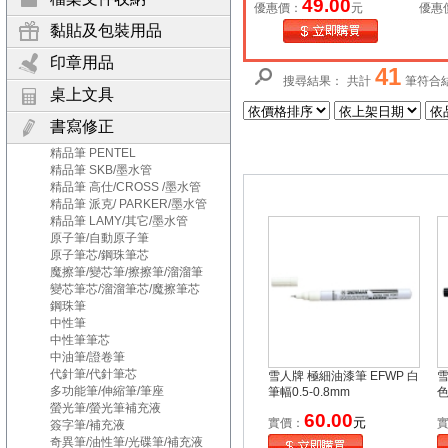
49.00
優惠價：
元
優惠
黏貼及包裝用品
印章用品
41
搜尋結果：
共計
筆符合
桌上文具
書寫修正
精品筆 PENTEL
精品筆 SKB/墨水管
精品筆 高仕/CROSS /墨水管
精品筆 派克/ PARKER/墨水管
精品筆 LAMY/其它/墨水管
原子筆/自動原子筆
原子筆芯/鋼珠筆芯
魔擦筆/變芯筆/擦擦筆/溜溜筆
變芯筆芯/溜溜筆芯/魔擦筆芯
鋼珠筆
中性筆
中性筆筆芯
中油筆/證卷筆
代針筆/代針筆芯
雪人牌 極細油漆筆 EFWP 白
雪
多功能筆/伸縮筆/筆座
筆幅0.5-0.8mm
色
螢光筆/螢光筆補充液
60.00
元
實價：
簽字筆/補充液
奇異筆/油性筆/光碟筆/補充液