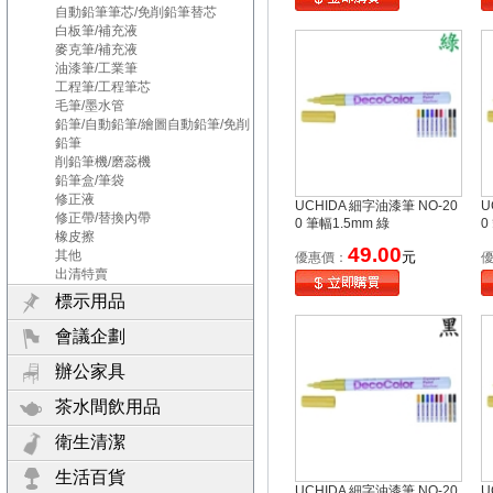
自動鉛筆筆芯/免削鉛筆替芯
白板筆/補充液
麥克筆/補充液
油漆筆/工業筆
工程筆/工程筆芯
毛筆/墨水管
鉛筆/自動鉛筆/繪圖自動鉛筆/免削
鉛筆
削鉛筆機/磨蕊機
鉛筆盒/筆袋
修正液
UCHIDA 細字油漆筆 NO-20
U
修正帶/替換內帶
0 筆幅1.5mm 綠
0
橡皮擦
49.00
其他
元
優惠價：
出清特賣
標示用品
會議企劃
辦公家具
茶水間飲用品
衛生清潔
生活百貨
UCHIDA 細字油漆筆 NO-20
U