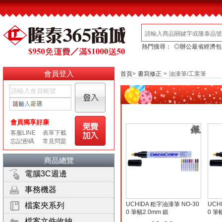
熱門搜尋：
◎辦公最省經濟包
會員登入
首頁
>
書寫修正
>
油漆筆/工業筆
商品總覽
電腦3C週邊
事務機器
UCHIDA 粗字油漆筆 NO-30
UCH
檔案夾系列
0 筆幅2.0mm 銀
0 筆
檔案文件收納