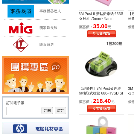
事務機器達人
3M Post-it 狠黏便條紙 633S
【經
-5 粉紅 75mm×75mm
便條
mm
35.00
優惠價：
元
優
明家延長線
隆泰嚴選
【經濟包】3M Post-it 經濟
3M
包抽取式標籤 680-HVSD SI
-2
GN & DATE 200抽 綠
218.40
優惠價：
元
優