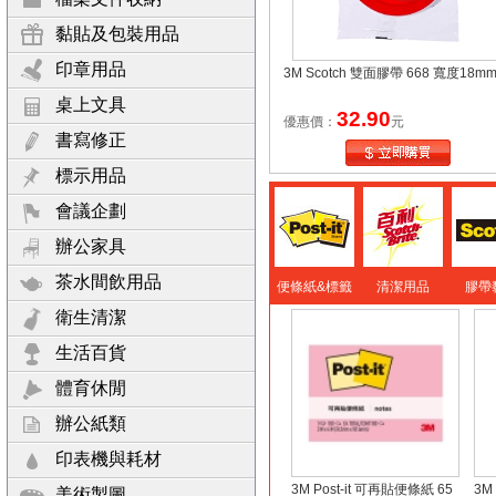
黏貼及包裝用品
印章用品
3M Scotch 雙面膠帶 668 寬度18m
桌上文具
32.90
優惠價：
元
書寫修正
標示用品
會議企劃
辦公家具
茶水間飲用品
便條紙&標籤
清潔用品
膠帶
衛生清潔
生活百貨
體育休閒
辦公紙類
印表機與耗材
3M Post-it 可再貼便條紙 65
3M
美術製圖