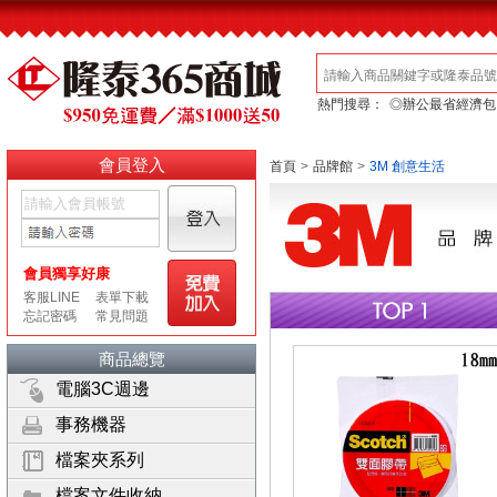
熱門搜尋：
◎辦公最省經濟包
會員登入
首頁
>
品牌館
>
3M 創意生活
商品總覽
電腦3C週邊
事務機器
檔案夾系列
檔案文件收納