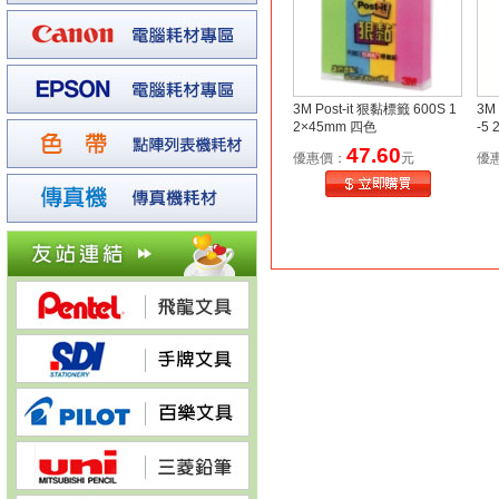
3M Post-it 狠黏標籤 600S 1
3M
2×45mm 四色
-5
47.60
優惠價：
元
優