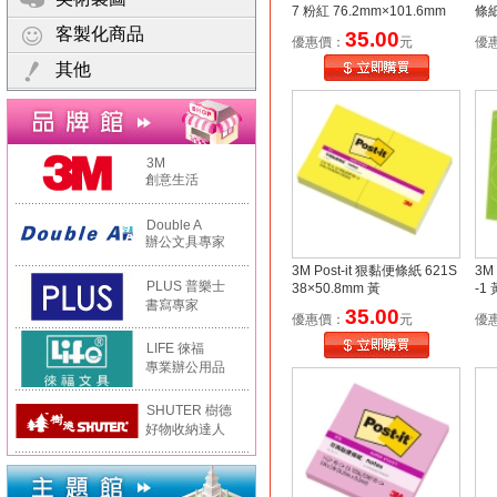
7 粉紅 76.2mm×101.6mm
條紙
顏
客製化商品
35.00
優惠價：
元
優
其他
3M
創意生活
Double A
辦公文具專家
3M Post-it 狠黏便條紙 621S
3M
PLUS 普樂士
38×50.8mm 黃
-1
書寫專家
35.00
優惠價：
元
優
LIFE 徠福
專業辦公用品
SHUTER 樹德
好物收納達人