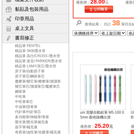
28.00
優惠價：
元
優惠
黏貼及包裝用品
印章用品
38
搜尋結果：
共計
筆符合
桌上文具
書寫修正
精品筆 PENTEL
精品筆 SKB/墨水管
精品筆 高仕/CROSS /墨水管
精品筆 派克/ PARKER/墨水管
精品筆 LAMY/其它/墨水管
原子筆/自動原子筆
原子筆芯/鋼珠筆芯
魔擦筆/變芯筆/擦擦筆/溜溜筆
變芯筆芯/溜溜筆芯/魔擦筆芯
鋼珠筆
中性筆
中性筆筆芯
中油筆/證卷筆
代針筆/代針筆芯
uni 寫樂自動鉛筆 M5-100 0.
U
多功能筆/伸縮筆/筆座
5mm 顏色隨機出貨
B
螢光筆/螢光筆補充液
25.20
元
優惠價：
簽字筆/補充液
奇異筆/油性筆/光碟筆/補充液