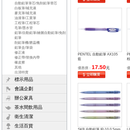
自動鉛筆筆芯/免削鉛筆替芯
白板筆/補充液
麥克筆/補充液
油漆筆/工業筆
工程筆/工程筆芯
毛筆/墨水管
鉛筆/自動鉛筆/繪圖自動鉛筆/免削
鉛筆
削鉛筆機/磨蕊機
鉛筆盒/筆袋
修正液
PENTEL 自動鉛筆 AX105
P
修正帶/替換內帶
藍
橡皮擦
17.50
其他
元
優惠價：
出清特賣
標示用品
會議企劃
辦公家具
茶水間飲用品
衛生清潔
生活百貨
SKB 自動鉛筆 IP-10 0.5mm
L