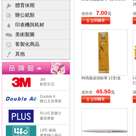
2
體育休閒
7.00
元
優惠價：
辦公紙類
印表機與耗材
美術製圖
客製化商品
其他
88高級皮頭鉛筆 12支/盒
L
3M
2
創意生活
45.50
元
優惠價：
Double A
辦公文具專家
PLUS 普樂士
書寫專家
LIFE 徠福
專業辦公用品