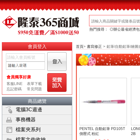
熱門搜尋：
◎辦公最省經濟包
會員登入
首頁
>
書寫修正
>
鉛筆/自動鉛筆/繪圖
商品總覽
電腦3C週邊
事務機器
PENTEL 自動鉛筆 PD105T
LON
檔案夾系列
側壓式 粉紅
2B
檔案文件收納