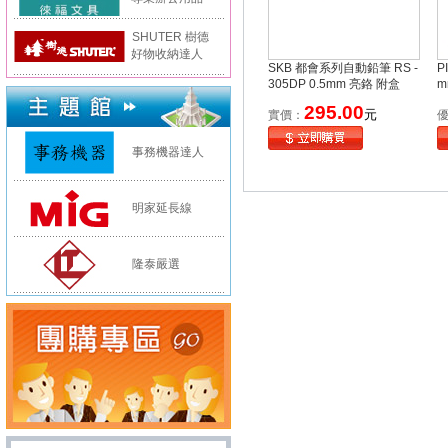
SHUTER 樹德
好物收納達人
SKB 都會系列自動鉛筆 RS -
P
305DP 0.5mm 亮鉻 附盒
m
295.00
元
實價：
事務機器達人
明家延長線
隆泰嚴選