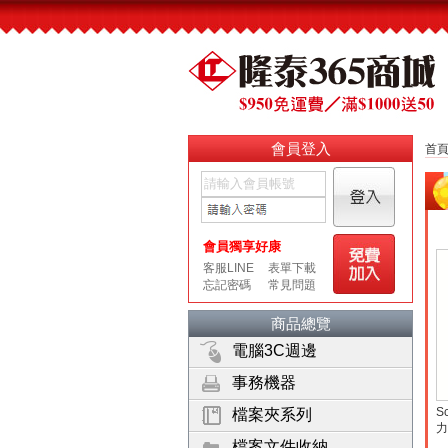
會員登入
首
商品總覽
電腦3C週邊
事務機器
S
檔案夾系列
力
檔案文件收納