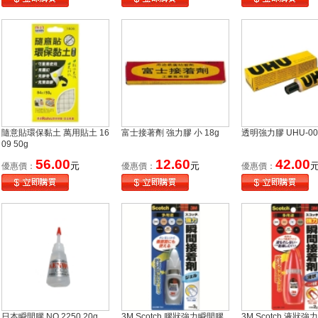
隨意貼環保黏土 萬用貼土 16
富士接著劑 強力膠 小 18g
透明強力膠 UHU-005
09 50g
56.00
12.60
42.00
元
元
優惠價：
優惠價：
優惠價：
日本瞬間膠 NO.2250 20g
3M Scotch 膠狀強力瞬間膠
3M Scotch 液狀