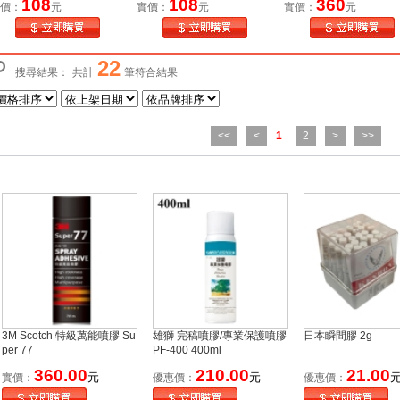
108
108
360
價：
元
實價：
元
實價：
元
22
搜尋結果：
共計
筆符合結果
<<
<
1
2
>
>>
3M Scotch 特級萬能噴膠 Su
雄獅 完稿噴膠/專業保護噴膠
日本瞬間膠 2g
per 77
PF-400 400ml
360.00
210.00
21.00
元
元
實價：
優惠價：
優惠價：