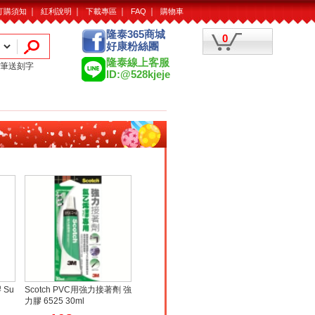
｜
｜
｜
｜
訂購須知
紅利說明
下載專區
FAQ
購物車
隆泰365商城
0
好康粉絲團
隆泰線上客服
筆送刻字
ID:@528kjeje
 Su
Scotch PVC用強力接著劑 強
力膠 6525 30ml