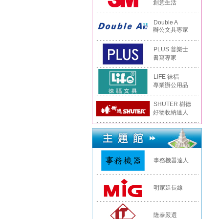
創意生活
Double A
辦公文具專家
PLUS 普樂士
書寫專家
LIFE 徠福
專業辦公用品
SHUTER 樹德
好物收納達人
事務機器達人
明家延長線
隆泰嚴選