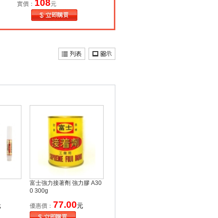
108
實價：
元
富士強力接著劑 強力膠 A30
0 300g
77.00
元
元
優惠價：