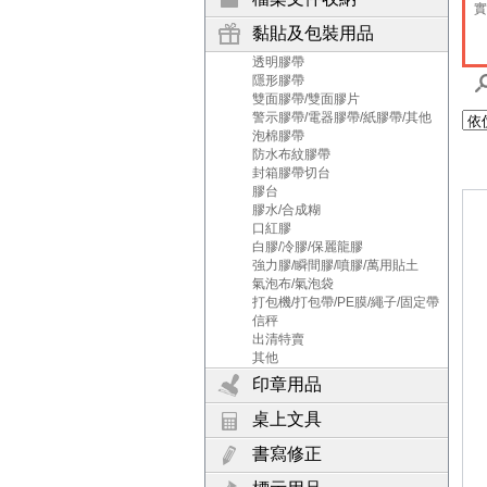
實
黏貼及包裝用品
透明膠帶
隱形膠帶
雙面膠帶/雙面膠片
警示膠帶/電器膠帶/紙膠帶/其他
泡棉膠帶
防水布紋膠帶
封箱膠帶切台
膠台
膠水/合成糊
口紅膠
白膠/冷膠/保麗龍膠
強力膠/瞬間膠/噴膠/萬用貼土
氣泡布/氣泡袋
打包機/打包帶/PE膜/繩子/固定帶
信秤
出清特賣
其他
印章用品
桌上文具
書寫修正