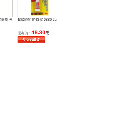
接著劑 強
超級瞬間膠-膠狀 6886 2g
48.30
元
元
優惠價：