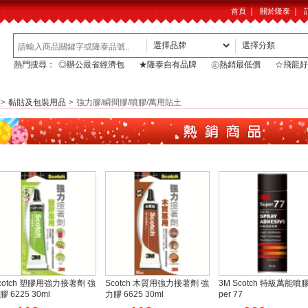
｜
｜
首頁
關於隆泰
熱門搜尋：
◎辦公最省經濟包
★隆泰自有品牌
㊣熱銷最低價
☆飛龍好
頁
>
黏貼及包裝用品
>
強力膠/瞬間膠/噴膠/萬用貼土
cotch 塑膠用強力接著劑 強
Scotch 木質用強力接著劑 強
3M Scotch 特級萬能噴膠
膠 6225 30ml
力膠 6625 30ml
per 77