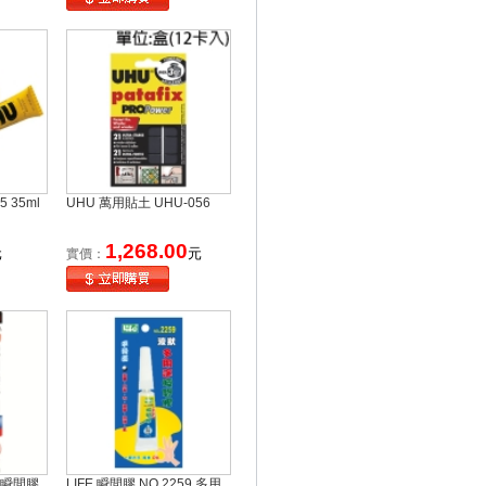
 35ml
UHU 萬用貼土 UHU-056
1,268.00
元
元
實價：
強力瞬間膠
LIFE 瞬間膠 NO.2259 多用