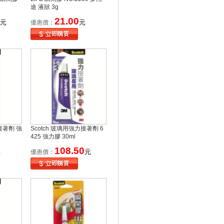
途 液狀 3g
21.00
元
元
優惠價：
力接著劑 強
Scotch 玻璃用強力接著劑 6
425 強力膠 30ml
108.50
元
元
優惠價：