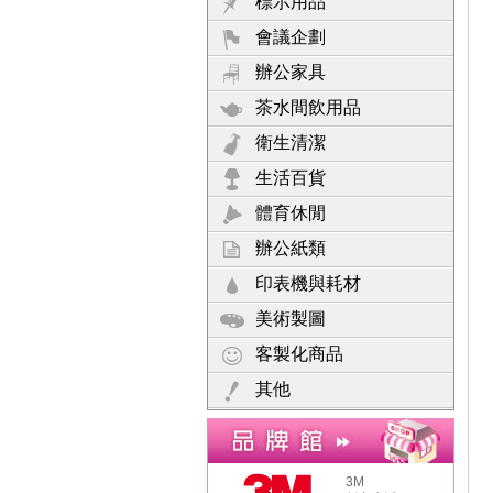
標示用品
會議企劃
辦公家具
茶水間飲用品
衛生清潔
生活百貨
體育休閒
辦公紙類
印表機與耗材
美術製圖
客製化商品
其他
3M