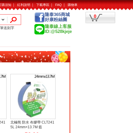
｜
｜
｜
｜
訂購須知
紅利說明
下載專區
FAQ
購物車
隆泰365商城
0
好康粉絲團
隆泰線上客服
筆送刻字
ID:@528kjeje
241
北極熊 防水 布膠帶 CLT241
5L 24mm×13.7M 藍