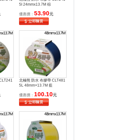
5I 24mmx13.7M 棕
53.90
元
元
優惠價：
LT241
北極熊 防水 布膠帶 CLT481
5L 48mm×13.7M 藍
100.10
元
元
優惠價：