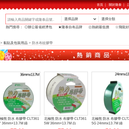
｜
｜
首頁
關於隆泰
熱門搜尋：
◎辦公最省經濟包
★隆泰自有品牌
㊣熱銷最低價
☆飛龍好
頁
>
黏貼及包裝用品
>
防水布紋膠帶
極熊 防水 布膠帶 CLT361
北極熊 防水 布膠帶 CLT361
北極熊 防水 布膠帶 CLT
Y 36mm×13.7M 綠
5W 36mm×13.7M 白
5G 24mmx13.7M 綠