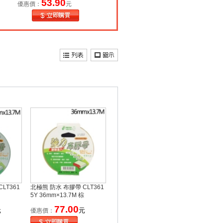
53.90
優惠價：
元
LT361
北極熊 防水 布膠帶 CLT361
5Y 36mm×13.7M 棕
77.00
元
元
優惠價：