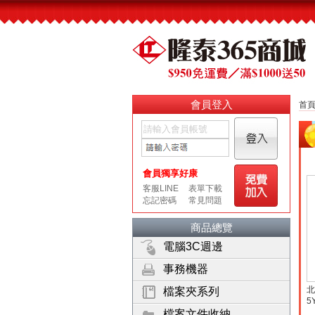
會員登入
首
商品總覽
電腦3C週邊
事務機器
北
檔案夾系列
5
檔案文件收納