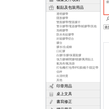
優
黏貼及包裝用品
透明膠帶
隱形膠帶
雙面膠帶/雙面膠片
警示膠帶/電器膠帶/紙膠帶/其他
泡棉膠帶
防水布紋膠帶
封箱膠帶切台
膠台
膠水/合成糊
口紅膠
白膠/冷膠/保麗龍膠
強力膠/瞬間膠/噴膠/萬用貼土
氣泡布/氣泡袋
打包機/打包帶/PE膜/繩子/固定帶
信秤
出清特賣
其他
印章用品
桌上文具
書寫修正