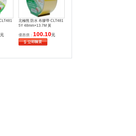
LT481
北極熊 防水 布膠帶 CLT481
5Y 48mm×13.7M 黃
100.10
元
元
優惠價：