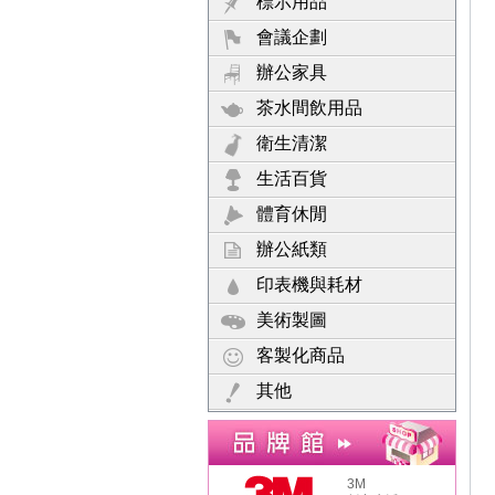
標示用品
會議企劃
辦公家具
茶水間飲用品
衛生清潔
生活百貨
體育休閒
辦公紙類
印表機與耗材
美術製圖
客製化商品
其他
3M