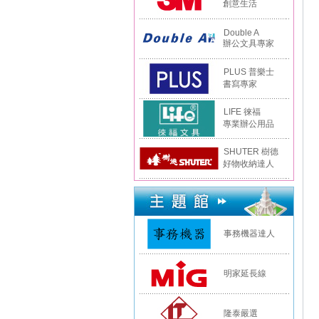
創意生活
Double A
辦公文具專家
PLUS 普樂士
書寫專家
LIFE 徠福
專業辦公用品
SHUTER 樹德
好物收納達人
事務機器達人
明家延長線
隆泰嚴選