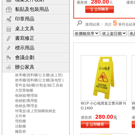
280.00
優惠價：
元
優惠
黏貼及包裝用品
印章用品
5
搜尋結果：
共計
筆符合結
桌上文具
書寫修正
標示用品
會議企劃
辦公家具
效率櫃/資料櫃/公文櫃(桌上型)
效率櫃/資料櫃/公文櫃(落地型 )
零件盒/箱/櫃/分類盒/箱/工具箱
大型置物櫃
收納箱/整理箱
收納籃/萬用籃
W.I.P 小心地滑直立警示牌 N
W
收納盒/整理盒
O.1400
玲瓏盒/桌上型抽屜收納盒
280.00
文件車
元
優惠價：
理想櫃
活動櫃
鑰匙箱