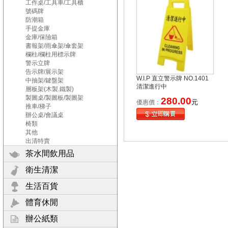
工作桌/工具車/工具櫃
號碼牌
防潮箱
手提金庫
金庫/保險箱
書報架/雨傘架/傘套架
欄柱/欄柱用標示牌
警示立牌
告示牌/展示架
W.I.P 直立警示牌 NO.1401
中抽架/鍵盤架
清潔進行中
層板架(木製.鐵製)
製圖桌/製圖板/製圖架
280.00
元
優惠價：
推車/梯子
辦公桌/會議桌
椅類
其他
出清特賣
茶水間飲用品
衛生清潔
生活百貨
體育休閒
辦公紙類