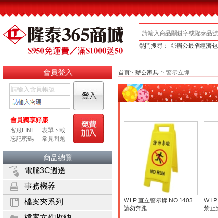
熱門搜尋：
◎辦公最省經濟包
會員登入
首頁
>
辦公家具
>
警示立牌
商品總覽
電腦3C週邊
事務機器
W.I.P 直立警示牌 NO.1403
W.I
檔案夾系列
請勿奔跑
禁止
檔案文件收納