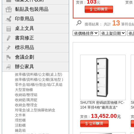
103
實價：
元
實價
黏貼及包裝用品
印章用品
13
搜尋結果：
共計
筆符合
桌上文具
書寫修正
標示用品
會議企劃
辦公家具
效率櫃/資料櫃/公文櫃(桌上型)
效率櫃/資料櫃/公文櫃(落地型 )
零件盒/箱/櫃/分類盒/箱/工具箱
大型置物櫃
收納箱/整理箱
收納籃/萬用籃
SHUTER 密碼鎖置物櫃 FC-
S
收納盒/整理盒
104 單排4格*廠商直送*
S
玲瓏盒/桌上型抽屜收納盒
13,452.00
文件車
元
實價：
理想櫃
活動櫃
鑰匙箱