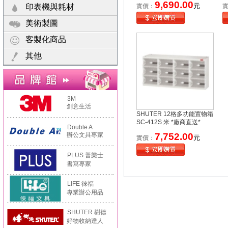
9,690.00
元
印表機與耗材
實價：
美術製圖
客製化商品
其他
3M
創意生活
SHUTER 12格多功能置物箱
SC-412S 米 *廠商直送*
Double A
辦公文具專家
7,752.00
元
實價：
PLUS 普樂士
書寫專家
LIFE 徠福
專業辦公用品
SHUTER 樹德
好物收納達人