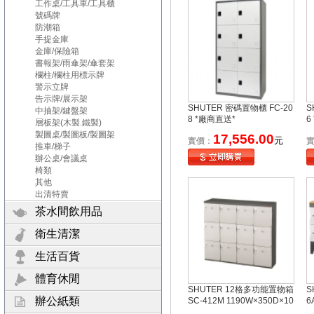
工作桌/工具車/工具櫃
號碼牌
防潮箱
手提金庫
金庫/保險箱
書報架/雨傘架/傘套架
欄柱/欄柱用標示牌
警示立牌
告示牌/展示架
SHUTER 密碼置物櫃 FC-20
S
中抽架/鍵盤架
8 *廠商直送*
6
層板架(木製.鐵製)
製圖桌/製圖板/製圖架
17,556.00
元
實價：
推車/梯子
辦公桌/會議桌
椅類
其他
出清特賣
茶水間飲用品
衛生清潔
生活百貨
體育休閒
SHUTER 12格多功能置物箱
S
辦公紙類
SC-412M 1190W×350D×10
6
40Hmm 米 *廠商直送*