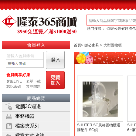
熱門搜尋：
◎辦公最省經濟包
會員登入
首頁
>
辦公家具
>
大型置物櫃
商品總覽
電腦3C週邊
事務機器
SHUTER SC風格置物櫃選
SHU
檔案夾系列
購配件 SC鎖
6 *
檔案文件收納