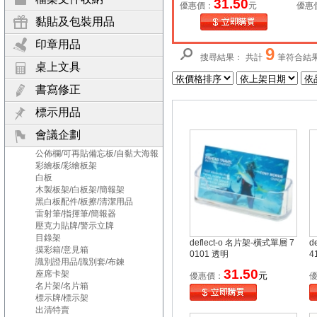
31.50
優惠價：
元
優惠
黏貼及包裝用品
印章用品
9
搜尋結果：
共計
筆符合結
桌上文具
書寫修正
標示用品
會議企劃
公佈欄/可再貼備忘板/自黏大海報
彩繪板/彩繪板架
白板
木製板架/白板架/簡報架
黑白板配件/板擦/清潔用品
雷射筆/指揮筆/簡報器
壓克力貼牌/警示立牌
目錄架
deflect-o 名片架-橫式單層 7
d
摸彩箱/意見箱
0101 透明
4
識別證用品/識別套/布鍊
31.50
座席卡架
元
優惠價：
名片架/名片箱
標示牌/標示架
出清特賣