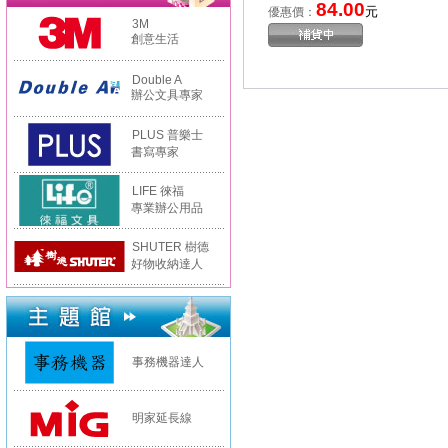
84.00
元
優惠價：
3M
創意生活
Double A
辦公文具專家
PLUS 普樂士
書寫專家
LIFE 徠福
專業辦公用品
SHUTER 樹德
好物收納達人
事務機器達人
明家延長線