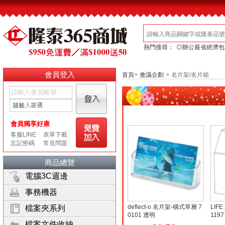
熱門搜尋：
◎辦公最省經濟包
會員登入
首頁
>
會議企劃
>
名片架/名片箱
商品總覽
電腦3C週邊
事務機器
deflect-o 名片架-橫式單層 7
LIF
檔案夾系列
0101 透明
1197
檔案文件收納