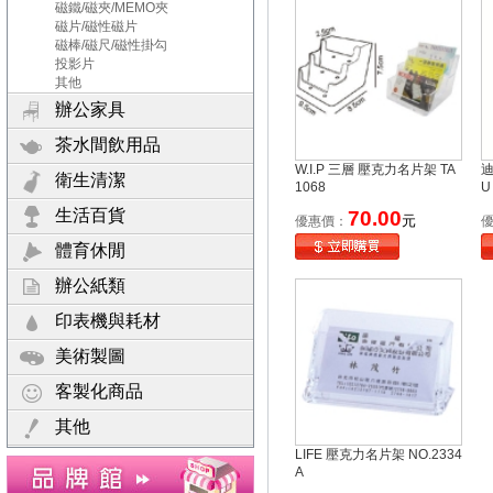
磁鐵/磁夾/MEMO夾
磁片/磁性磁片
磁棒/磁尺/磁性掛勾
投影片
其他
辦公家具
茶水間飲用品
W.I.P 三層 壓克力名片架 TA
迪
衛生清潔
1068
U
生活百貨
70.00
元
優惠價：
體育休閒
辦公紙類
印表機與耗材
美術製圖
客製化商品
其他
LIFE 壓克力名片架 NO.2334
A