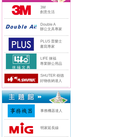
3M
創意生活
Double A
辦公文具專家
PLUS 普樂士
書寫專家
LIFE 徠福
專業辦公用品
SHUTER 樹德
好物收納達人
事務機器達人
明家延長線