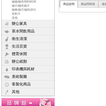
磁鐵/磁夾/MEMO夾
商品說明
商品問與答
退
磁片/磁性磁片
磁棒/磁尺/磁性掛勾
投影片
其他
辦公家具
茶水間飲用品
衛生清潔
生活百貨
體育休閒
辦公紙類
印表機與耗材
美術製圖
客製化商品
其他