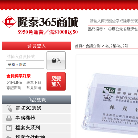
熱門搜尋：
◎辦公最省經濟包
會員登入
>
首頁
>
會議企劃
名片架/名片箱
商品總覽
電腦3C週邊
事務機器
檔案夾系列
檔案文件收納