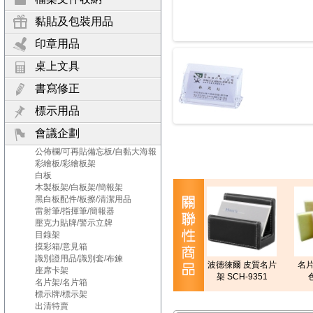
黏貼及包裝用品
印章用品
桌上文具
書寫修正
標示用品
會議企劃
公佈欄/可再貼備忘板/自黏大海報
彩繪板/彩繪板架
白板
木製板架/白板架/簡報架
黑白板配件/板擦/清潔用品
雷射筆/指揮筆/簡報器
壓克力貼牌/警示立牌
目錄架
摸彩箱/意見箱
識別證用品/識別套/布鍊
波德徠爾 皮質名片
名片
座席卡架
架 SCH-9351
名片架/名片箱
標示牌/標示架
出清特賣