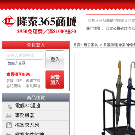
熱門搜尋：
◎辦公最省經濟包
會員登入
>
首頁
>
辦公家具
書報架/雨傘架/傘套
商品總覽
電腦3C週邊
事務機器
檔案夾系列
檔案文件收納