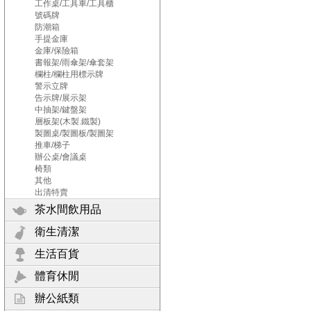
工作桌/工具車/工具櫃
號碼牌
防潮箱
手提金庫
金庫/保險箱
書報架/雨傘架/傘套架
欄柱/欄柱用標示牌
警示立牌
告示牌/展示架
中抽架/鍵盤架
層板架(木製.鐵製)
製圖桌/製圖板/製圖架
推車/梯子
辦公桌/會議桌
椅類
其他
出清特賣
茶水間飲用品
衛生清潔
生活百貨
體育休閒
辦公紙類