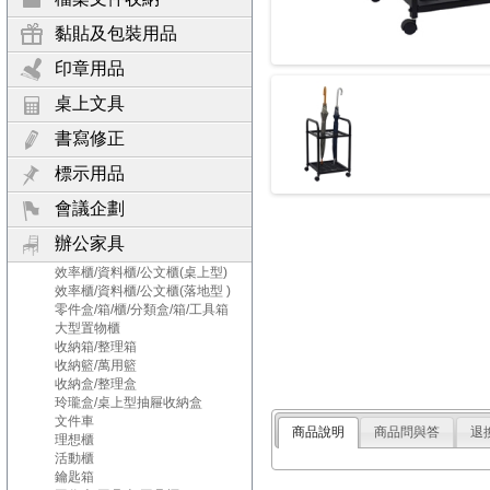
黏貼及包裝用品
印章用品
桌上文具
書寫修正
標示用品
會議企劃
辦公家具
效率櫃/資料櫃/公文櫃(桌上型)
效率櫃/資料櫃/公文櫃(落地型 )
零件盒/箱/櫃/分類盒/箱/工具箱
大型置物櫃
收納箱/整理箱
收納籃/萬用籃
收納盒/整理盒
玲瓏盒/桌上型抽屜收納盒
文件車
商品說明
商品問與答
退
理想櫃
活動櫃
鑰匙箱