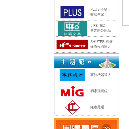
PLUS 普樂士
書寫專家
LIFE 徠福
專業辦公用品
SHUTER 樹德
好物收納達人
事務機器達人
明家延長線
隆泰嚴選