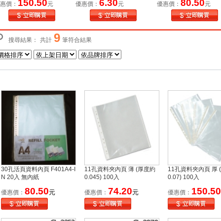
150.50
6.30
80.50
惠價：
元
優惠價：
元
優惠價：
元
9
搜尋結果：
共計
筆符合結果
30孔活頁資料內頁 F401A4-I
11孔資料夾內頁 薄 (厚度約
11孔資料夾內頁 厚 
N 20入 無內紙
0.045) 100入
0.07) 100入
80.50
74.20
150.50
元
元
優惠價：
優惠價：
優惠價：