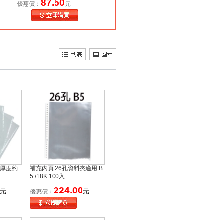
87.50
優惠價：
元
(厚度約
補充內頁 26孔資料夾適用 B
5 /18K 100入
224.00
元
元
優惠價：