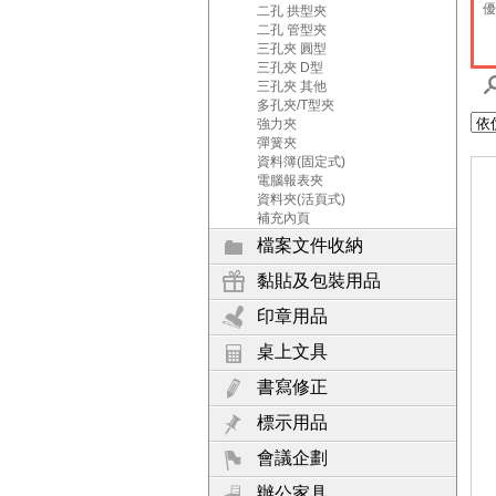
優
二孔 拱型夾
二孔 管型夾
三孔夾 圓型
三孔夾 D型
三孔夾 其他
多孔夾/T型夾
強力夾
彈簧夾
資料簿(固定式)
電腦報表夾
資料夾(活頁式)
補充內頁
檔案文件收納
黏貼及包裝用品
印章用品
桌上文具
書寫修正
標示用品
會議企劃
辦公家具