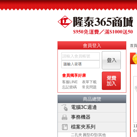
會員登入
首
商品總覽
電腦3C週邊
事務機器
1
檔案夾系列
0
二孔夾 圓型/D型/其他