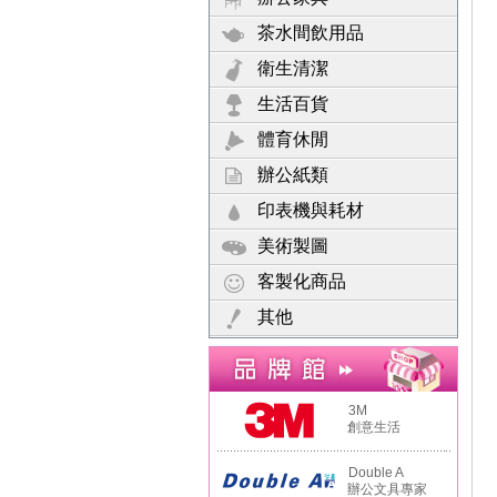
茶水間飲用品
衛生清潔
生活百貨
體育休閒
辦公紙類
印表機與耗材
美術製圖
客製化商品
其他
3M
創意生活
Double A
辦公文具專家