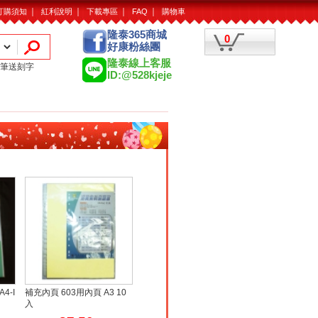
｜
｜
｜
｜
訂購須知
紅利說明
下載專區
FAQ
購物車
隆泰365商城
0
好康粉絲團
隆泰線上客服
筆送刻字
ID:@528kjeje
4-I
補充內頁 603用內頁 A3 10
入