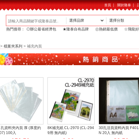
｜
｜
首頁
關於隆泰
熱門搜尋：
◎辦公最省經濟包
★隆泰自有品牌
㊣熱銷最低價
☆飛龍好
頁
>
檔案夾系列
>
補充內頁
1孔資料夾內頁 厚 (厚度約
8K補充紙 CL-2970 (CL-294
30孔活頁資料內頁 F401A
.07) 100入
9用 無內紙)
N 20入 無內紙