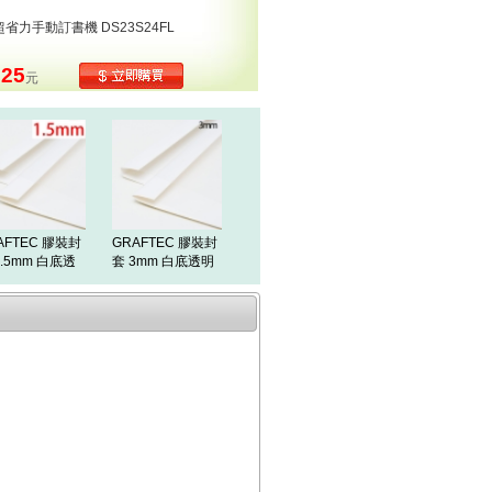
o 超省力手動訂書機 DS23S24FL
625
元
AFTEC 膠裝封
GRAFTEC 膠裝封
1.5mm 白底透
套 3mm 白底透明
10入
10入