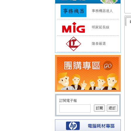
事務機器達人
明家延長線
隆泰嚴選