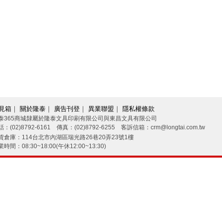
見箱
｜
關於隆泰
｜
廣告刊登
｜
異業聯盟
｜
隱私權條款
泰365商城隸屬於隆泰文具印刷有限公司與東昌文具有限公司
：(02)8792-6161 傳真：(02)8792-6255 客訴信箱：crm@longtai.com.tw
貨倉庫：114台北市內湖區瑞光路26巷20弄23號1樓
時間：08:30~18:00(午休12:00~13:30)