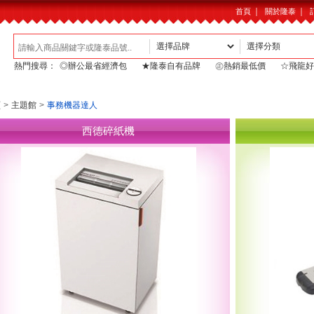
｜
｜
首頁
關於隆泰
熱門搜尋：
◎辦公最省經濟包
★隆泰自有品牌
㊣熱銷最低價
☆飛龍好
頁
>
主題館
>
事務機器達人
西德碎紙機