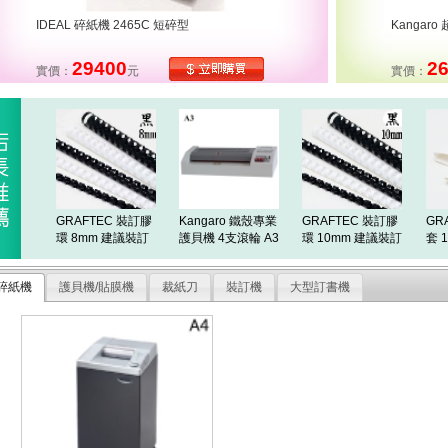
IDEAL 碎紙機 2465C 短碎型
Kangar
29400
2
實價：
元
實價：
GRAFTEC 裝訂膠
Kangaro 鐵殼專業
GRAFTEC 裝訂膠
GR
環 8mm 建議裝訂
護貝機 4支滾輪 A3
環 10mm 建議裝訂
套 
厚度約50張 黑色 1
HD-320
厚度約70張 黑色 1
明 
00入/盒
00入/盒
碎紙機
護貝機/貼膜機
裁紙刀
裝訂機
大型訂書機