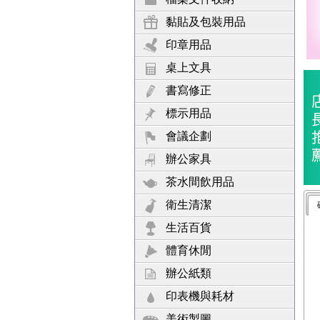
黏貼及包裝用品
印章用品
桌上文具
書寫修正
標示用品
會議企劃
辦公家具
茶水間飲用品
衛生清潔
生活百貨
體育休閒
辦公紙類
印表機與耗材
美術製圖