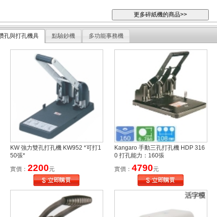
鑽孔與打孔機具
點驗鈔機
多功能事務機
KW 強力雙孔打孔機 KW952 *可打1
Kangaro 手動三孔打孔機 HDP 316
50張*
0 打孔能力：160張
2200
4790
實價：
元
實價：
元