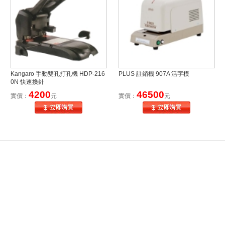
Kangaro 手動雙孔打孔機 HDP-216
PLUS 註銷機 907A 活字模
0N 快速換針
4200
46500
實價：
元
實價：
元