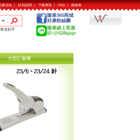
｜
｜
｜
｜
訂購須知
紅利說明
下載專區
FAQ
購物車
隆泰365商城
0
好康粉絲團
隆泰線上客服
筆送刻字
ID:@528kjeje
大型訂書機