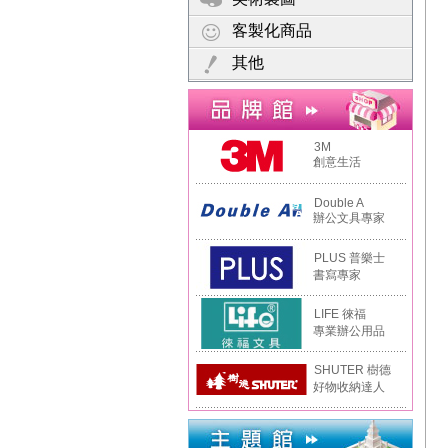
客製化商品
其他
3M
創意生活
Double A
辦公文具專家
PLUS 普樂士
書寫專家
LIFE 徠福
專業辦公用品
SHUTER 樹德
好物收納達人