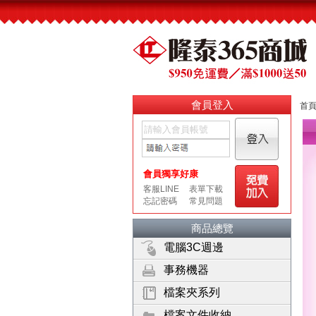
會員登入
首
商品總覽
電腦3C週邊
事務機器
檔案夾系列
檔案文件收納