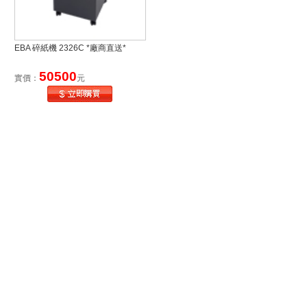
EBA 碎紙機 2326C *廠商直送*
50500
實價：
元