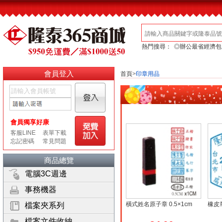
熱門搜尋：
◎辦公最省經濟包
會員登入
首頁
>
印章用品
商品總覽
電腦3C週邊
事務機器
橫式姓名原子章 0.5×1cm
橡皮章
檔案夾系列
檔案文件收納