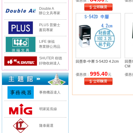
優惠價：
元
優惠
Double A
辦公文具專家
PLUS 普樂士
書寫專家
LIFE 徠福
專業辦公用品
SHUTER 樹德
回墨章-中曆 S-542D 4.2cm
回墨章
好物收納達人
CM
995.40
優惠價：
元
優惠
事務機器達人
明家延長線
隆泰嚴選