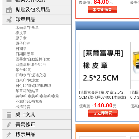
84.00
優惠價：
元
優惠
黏貼及包裝用品
印章用品
木頭章/牛角章
橡皮章
原子章
原子印油
日期章
日期回墨章
回墨章/自動旋轉印章
回墨章用印台/印油
印台/印泥
打印水/印泥補充液
自來印/保護章
日付印/號碼印/事務印
印章箱/連結章
[萊爾富專用] 橡 皮 章 2.5*2.
[萊爾
鋼印/印章袋/印章墊/印章刷
5CM (取代原074001木頭章)
0 D 
不滅印台/補充液
140.00
優惠價：
元
優惠
出清特賣
桌上文具
書寫修正
標示用品