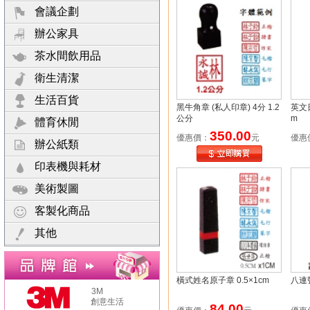
會議企劃
辦公家具
茶水間飲用品
衛生清潔
生活百貨
黑牛角章 (私人印章) 4分 1.2
英文日
公分
m
體育休閒
350.00
優惠價：
元
優惠
辦公紙類
印表機與耗材
美術製圖
客製化商品
其他
橫式姓名原子章 0.5×1cm
八連號
3M
創意生活
84.00