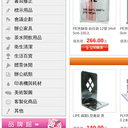
書寫修正
標示用品
會議企劃
辦公家具
PE夾鏈袋 由任袋 12號 34x4
PE夾
5cm 100入
0cm
茶水間飲用品
266.00
優惠價：
元
優惠
衛生清潔
生活百貨
體育休閒
辦公紙類
印表機與耗材
美術製圖
客製化商品
其他
LIFE 鐵製L型書架 黑
FLY
0 2
140.00