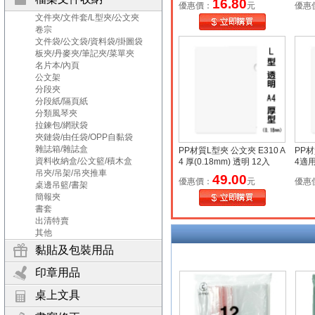
16.80
優惠價：
元
優惠
文件夾/文件套/L型夾/公文夾
卷宗
文件袋/公文袋/資料袋/掛圖袋
板夾/丹麥夾/筆記夾/菜單夾
名片本/內頁
公文架
分段夾
分段紙/隔頁紙
分類風琴夾
拉鍊包/網狀袋
夾鏈袋/由任袋/OPP自黏袋
雜誌箱/雜誌盒
PP材質L型夾 公文夾 E310 A
PP材
資料收納盒/公文籃/積木盒
4 厚(0.18mm) 透明 12入
4適用
吊夾/吊架/吊夾推車
入
49.00
優惠價：
元
優惠
桌邊吊籃/書架
簡報夾
書套
出清特賣
其他
黏貼及包裝用品
印章用品
桌上文具