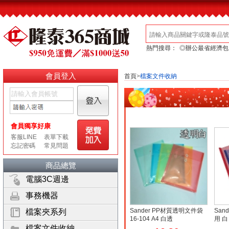
熱門搜尋：
◎辦公最省經濟包
會員登入
首頁
>
檔案文件收納
商品總覽
電腦3C週邊
事務機器
Sander PP材質透明文件袋
San
檔案夾系列
16-104 A4 白透
用 白
檔案文件收納