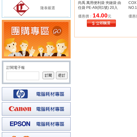
尚禹 萬用便利袋 夾鏈袋 由
CO
任袋 PE-A9(同1號) 20入
NO.
隆泰嚴選
14.00
優惠價：
元
優惠