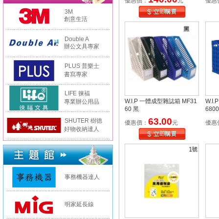
優惠價：
元
優惠
3M
創意生活
Double A
辦公文具專家
PLUS 普樂士
書寫專家
LIFE 徠福
W.I.P 一體成型雜誌箱 MF31
W.I
專業辦公用品
60 黑
680
63.00
SHUTER 樹德
優惠價：
元
優惠
好物收納達人
事務機器達人
明家延長線