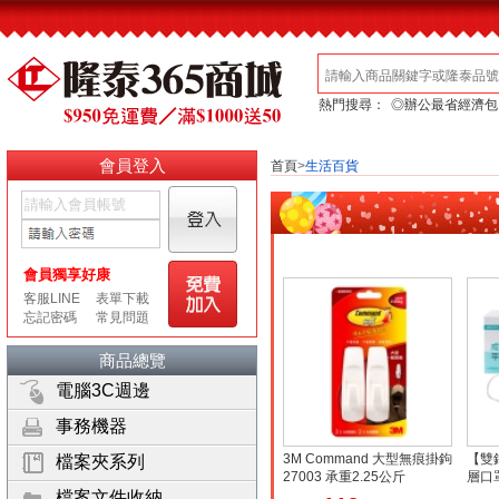
熱門搜尋：
◎辦公最省經濟包
會員登入
首頁
>
生活百貨
商品總覽
電腦3C週邊
事務機器
3M Command 大型無痕掛鉤
【雙
檔案夾系列
27003 承重2.25公斤
層口罩
色隨
檔案文件收納