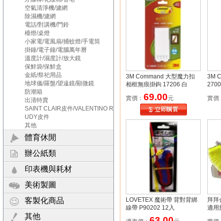
空氣清淨機/濾網
除濕機/濾網
電話/對講機/門鈴
檯燈/桌燈
小家電/電風扇/捕蚊燈/手電筒
掛鐘/電子鐘/電腦萬年曆
溫度計/濕度計/放大鏡
保鮮袋/保鮮盒
金紙/祭祀用品
3M Command 大型魔力扣
3M 
地球儀/羅盤/望遠鏡/顯微鏡
相框無痕掛鉤 17206 白
270
防潮箱
69.00
實價：
元
實價
出清特賣
SAINT CLAIR皮件/VALENTINO R
UDY皮件
其他
體育休閒
辦公紙類
印表機與耗材
美術製圖
客製化商品
LOVETEX 魔術帶 背對背綁
拜拜
線帶 P90202 12入
適用
其他
必備
63.00