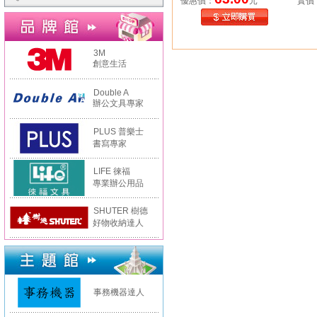
優惠價：
元
實價
3M
創意生活
Double A
辦公文具專家
PLUS 普樂士
書寫專家
LIFE 徠福
專業辦公用品
SHUTER 樹德
好物收納達人
事務機器達人