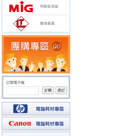
明家延長線
隆泰嚴選