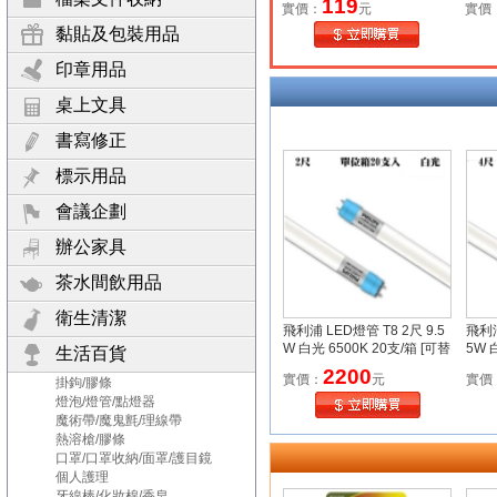
119
實價：
元
實價
貨】
黏貼及包裝用品
印章用品
桌上文具
書寫修正
標示用品
會議企劃
辦公家具
茶水間飲用品
衛生清潔
飛利浦 LED燈管 T8 2尺 9.5
飛利浦
W 白光 6500K 20支/箱 [可替
5W 
生活百貨
換20W 2尺傳統燈管 / 02719
2200
實價：
元
實價
掛鉤/膠條
0W替代款 ]
燈泡/燈管/點燈器
魔術帶/魔鬼氈/理線帶
熱溶槍/膠條
口罩/口罩收納/面罩/護目鏡
個人護理
牙線棒/化妝棉/香皂