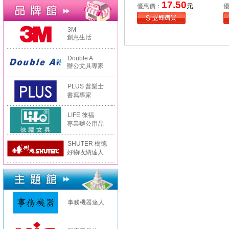
17.50
元
優惠價：
3M
創意生活
Double A
辦公文具專家
PLUS 普樂士
書寫專家
LIFE 徠福
專業辦公用品
SHUTER 樹德
好物收納達人
事務機器達人