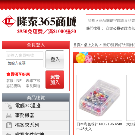
熱門搜尋：
◎辦公最省經濟包
會員登入
首頁
>
桌上文具
>
圖釘/雙腳釘/大頭針
商品總覽
電腦3C週邊
事務機器
日本彩色珠針 NO.2196 45m
大頭針
檔案夾系列
m 45支入
檔案文件收納