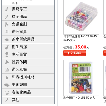
其他
書寫修正
標示用品
會議企劃
辦公家具
日本彩色珠針 NO.2196 45m
金
茶水間飲用品
m 45支入
35.00
衛生清潔
元
優惠價：
生活百貨
體育休閒
辦公紙類
印表機與耗材
美術製圖
客製化商品
彩色圖釘 NO.151 50支入
豪
其他
1