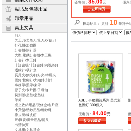
35.00
優惠價：
元
優惠
黏貼及包裝用品
印章用品
10
搜尋結果：
共計
筆符合
桌上文具
剪刀
美工刀/美角刀/筆刀/拆信刀
打孔機/加強圈
訂書機/除針器
大型.電動訂書機/木工機
訂書針/木工針
非訂書機/非訂書針/銅螺絲釘
迴紋針/吸針盒
長尾夾/鋼夾/好好夾/轉尾夾
圖釘/雙腳釘/大頭針/別針
事務帶/黑帶/束帶
原子夾/卡片圈/子母扣
切割版/桌墊/桌墊組
筆筒
ABEL 事務圓筒系列 美式彩
別
桌上收納用品/便條盒/名片座
色圖釘 300個入
小費盤/點鈔用品/綁鈔繩
84.00
元
優惠價：
橡皮圈/橡皮筋
尺/圓規/度量用品/捲尺
出清特賣
文具組/文具禮盒