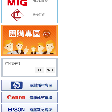
明家延長線
隆泰嚴選