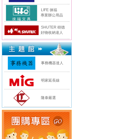
LIFE 徠福
專業辦公用品
SHUTER 樹德
好物收納達人
事務機器達人
明家延長線
隆泰嚴選