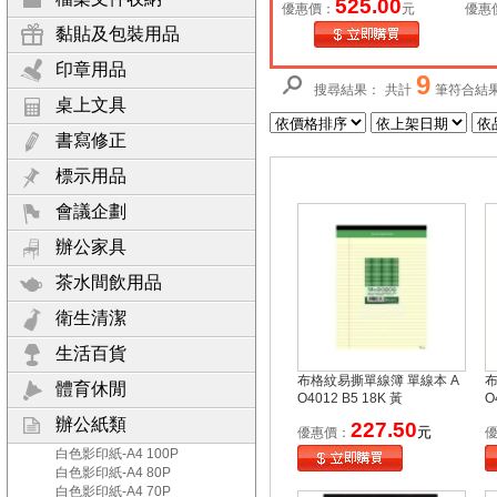
525.00
優惠價：
元
優惠
黏貼及包裝用品
印章用品
9
搜尋結果：
共計
筆符合結
桌上文具
書寫修正
標示用品
會議企劃
辦公家具
茶水間飲用品
衛生清潔
生活百貨
布格紋易撕單線簿 單線本 A
布
體育休閒
O4012 B5 18K 黃
O
辦公紙類
227.50
元
優惠價：
白色影印紙-A4 100P
白色影印紙-A4 80P
白色影印紙-A4 70P