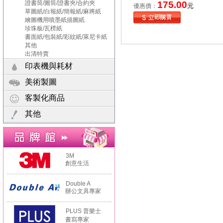
證書筒/圖筒/證書夾/合約夾
175.00
元
優惠價：
草圖紙/白報紙/簡報紙/麻將紙
繪圖機用噴墨紙描圖紙
珍珠板/瓦楞紙
書面紙/包裝紙/彩紋紙/萊尼卡紙
其他
出清特賣
印表機與耗材
美術製圖
客製化商品
其他
3M
創意生活
Double A
辦公文具專家
PLUS 普樂士
書寫專家