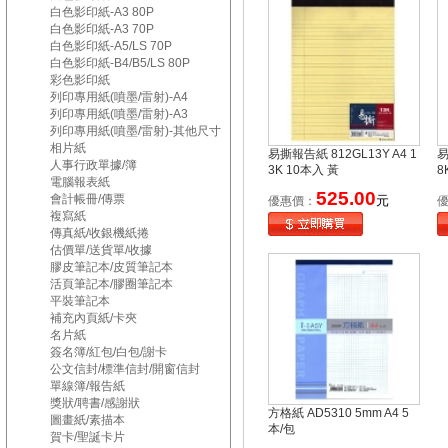
白色影印紙-A3 80P
白色影印紙-A3 70P
白色影印紙-A5/LS 70P
白色影印紙-B4/B5/LS 80P
彩色影印紙
列印專用紙(噴墨/雷射)-A4
列印專用紙(噴墨/雷射)-A3
列印專用紙(噴墨/雷射)-其他尺寸
相片紙
易撕報告紙 812GL13Y A4 1
易
人事行政單據/簿
3K 10本入 黃
8
電腦報表紙
525.00
會計帳冊/傳票
元
優惠價：
複寫紙
傳真紙/收銀機紙捲
估價單/送貨單/收據
膠皮筆記本/皮質筆記本
活頁筆記本/膠圈筆記本
平裝筆記本
補充內頁紙/卡夾
名片紙
簽名簿/紅包/白包/謝卡
公文信封/標準信封/開窗信封
單線簿/報告紙
獎狀/聘書/感謝狀
方格紙 AD5310 5mm A4 5
圖畫紙/素描本
本/包
賀卡/聖誕卡片