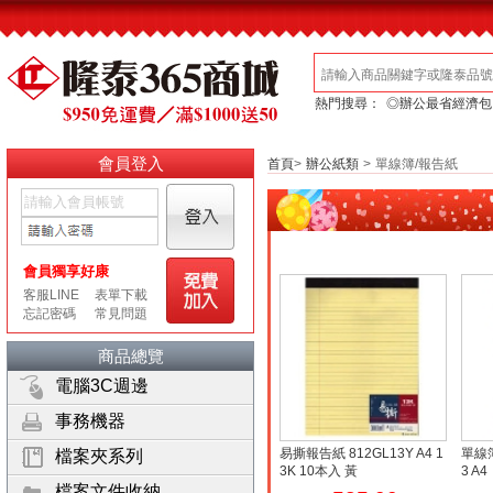
熱門搜尋：
◎辦公最省經濟包
會員登入
首頁
>
辦公紙類
>
單線簿/報告紙
商品總覽
電腦3C週邊
事務機器
易撕報告紙 812GL13Y A4 1
單線簿
檔案夾系列
3K 10本入 黃
3 A4
檔案文件收納