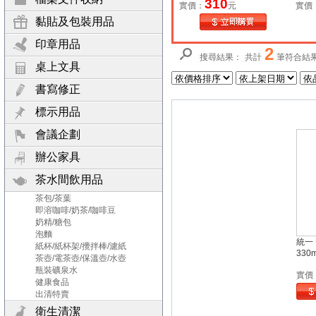
310
實價：
元
實價
黏貼及包裝用品
印章用品
2
搜尋結果：
共計
筆符合結
桌上文具
書寫修正
標示用品
會議企劃
辦公家具
茶水間飲用品
茶包/茶葉
即溶咖啡/奶茶/咖啡豆
奶精/糖包
泡麵
統一 
紙杯/紙杯架/攪拌棒/濾紙
330
茶壺/電茶壺/保溫壺/水壺
瓶裝礦泉水
實價
健康食品
出清特賣
衛生清潔