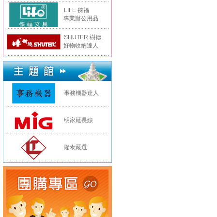
LIFE 徠福
專業辦公用品
SHUTER 樹德
好物收納達人
事務機器達人
明家延長線
隆泰嚴選