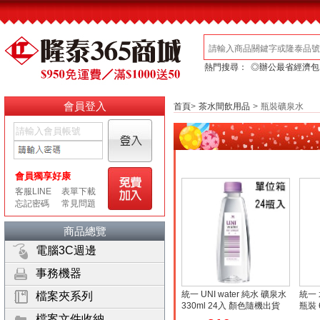
熱門搜尋：
◎辦公最省經濟包
會員登入
首頁
>
茶水間飲用品
>
瓶裝礦泉水
商品總覽
電腦3C週邊
事務機器
統一 UNI water 純水 礦泉水
統一
檔案夾系列
330ml 24入 顏色隨機出貨
瓶裝 
改款)
檔案文件收納