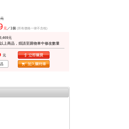
0
元
9
元
／1
個
(所有價格一律不含稅)
3,469
元
2以上商品，煩請至購物車中修改數量
9
元