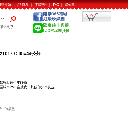
｜
｜
｜
｜
訂購須知
紅利說明
下載專區
FAQ
購物車
隆泰365商城
0
好康粉絲團
隆泰線上客服
筆送刻字
ID:@528kjeje
1017-C 65x44公分
鱷魚壓紋牛皮飾條
區域為PVC合成皮，其餘部分為真皮
07中的桌墊