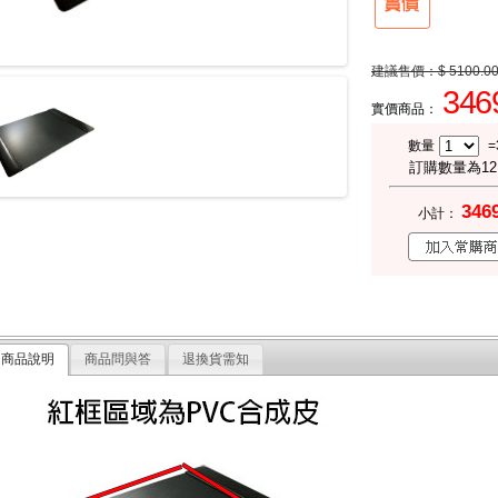
建議售價：
$ 5100.0
346
實價商品：
數量
=
訂購數量為1
346
小計：
商品說明
商品問與答
退換貨需知