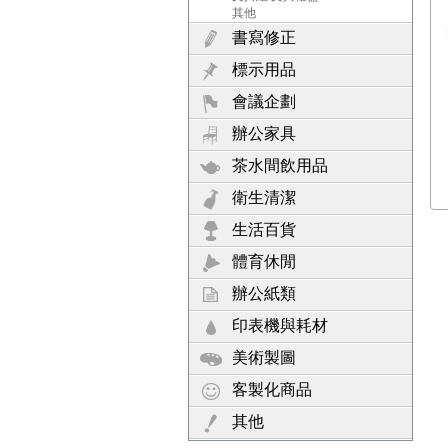
其他
書寫修正
標示用品
會議企劃
辦公家具
茶水間飲用品
衛生清潔
生活百貨
體育休閒
辦公紙類
印表機與耗材
美術製圖
客製化商品
其他