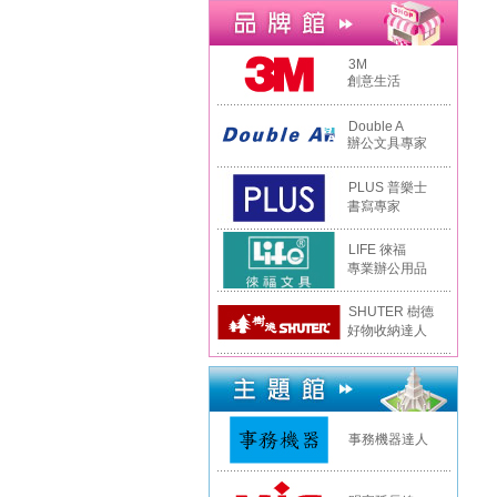
3M
創意生活
Double A
辦公文具專家
PLUS 普樂士
書寫專家
LIFE 徠福
專業辦公用品
SHUTER 樹德
好物收納達人
事務機器達人