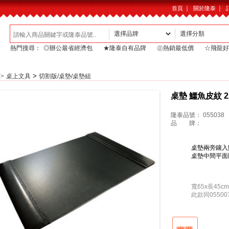
｜
｜
首頁
關於隆泰
熱門搜尋：
◎辦公最省經濟包
★隆泰自有品牌
㊣熱銷最低價
☆飛龍好
>
頁
>
桌上文具
切割版/桌墊/桌墊組
桌墊 鱷魚皮紋 22
隆泰品號：
055038
品 牌：
桌墊兩旁鑲入
桌墊中間平面
寬65x長45cm
此款同0550