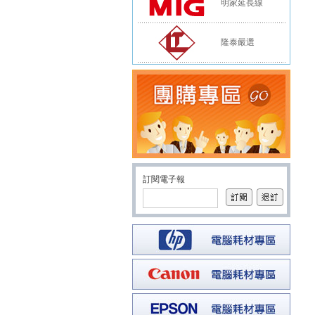
明家延長線
隆泰嚴選