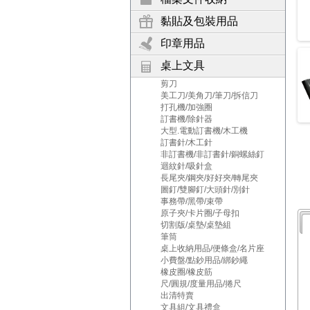
黏貼及包裝用品
印章用品
桌上文具
剪刀
美工刀/美角刀/筆刀/拆信刀
打孔機/加強圈
訂書機/除針器
大型.電動訂書機/木工機
訂書針/木工針
非訂書機/非訂書針/銅螺絲釘
迴紋針/吸針盒
長尾夾/鋼夾/好好夾/轉尾夾
圖釘/雙腳釘/大頭針/別針
事務帶/黑帶/束帶
原子夾/卡片圈/子母扣
切割版/桌墊/桌墊組
筆筒
桌上收納用品/便條盒/名片座
小費盤/點鈔用品/綁鈔繩
橡皮圈/橡皮筋
尺/圓規/度量用品/捲尺
出清特賣
文具組/文具禮盒