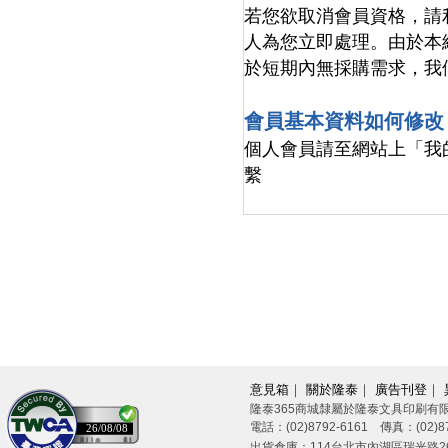
若您欲取消會員資格，請
人為您立即處理。由於本
於短期內無採購需求，我
會員基本資料如何修改
個人會員請至網站上「我
繫
意見箱
｜
關於隆泰
｜
廣告刊登
｜
隆泰365商城隸屬於隆泰文具印刷有
電話：(02)8792-6161 傳真：(02)87
26/08/08
出貨倉庫：114台北市內湖區瑞光路26