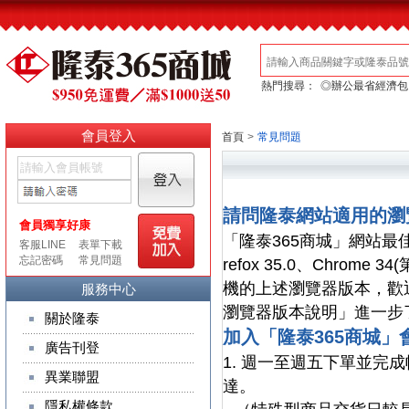
熱門搜尋：
◎辦公最省經濟包
會員登入
首頁
>
常見問題
請問隆泰網站適用的瀏
「隆泰365商城」網站最佳瀏覽
refox 35.0、Chro
機的上述瀏覽器版本，歡
服務中心
瀏覽器版本說明」進一步
關於隆泰
加入「隆泰365商城
廣告刊登
1. 週一至週五下單並完成
異業聯盟
達。
隱私權條款