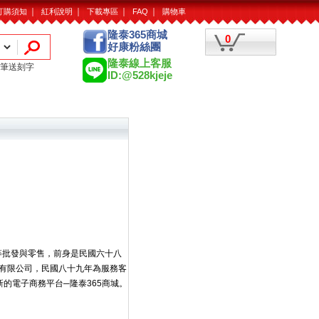
｜
｜
｜
｜
訂購須知
紅利說明
下載專區
FAQ
購物車
隆泰365商城
0
好康粉絲團
隆泰線上客服
筆送刻字
ID:@528kjeje
等批發與零售，前身是民國六十八
有限公司，民國八十九年為服務客
的電子商務平台─隆泰365商城。