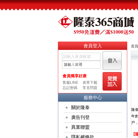
會員登入
首
服務中心
關於隆泰
隆
年
廣告刊登
戶
異業聯盟
【
隱私權條款