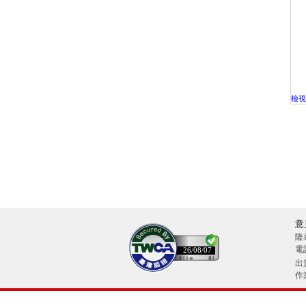
檢視
意
隆
電話
26/08/07
出
作業