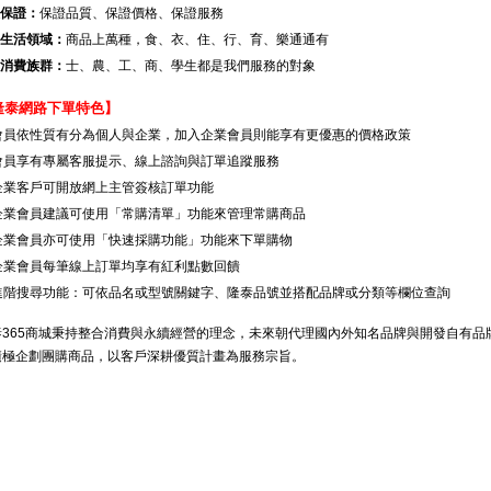
大保證：
保證品質、保證價格、保證服務
大生活領域：
商品上萬種，食、衣、住、行、育、樂通通有
種消費族群：
士、農、工、商、學生都是我們服務的對象
隆泰網路下單特色】
會員依性質有分為個人與企業，加入企業會員則能享有更優惠的價格政策
會員享有專屬客服提示、線上諮詢與訂單追蹤服務
企業客戶可開放網上主管簽核訂單功能
企業會員建議可使用「常購清單」功能來管理常購商品
企業會員亦可使用「快速採購功能」功能來下單購物
企業會員每筆線上訂單均享有紅利點數回饋
進階搜尋功能：可依品名或型號關鍵字、隆泰品號並搭配品牌或分類等欄位查詢
泰365商城秉持整合消費與永續經營的理念，未來朝代理國內外知名品牌與開發自有品
積極企劃團購商品，以客戶深耕優質計畫為服務宗旨。