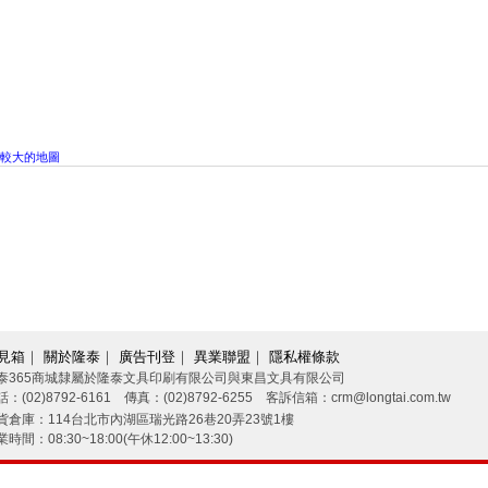
較大的地圖
見箱
｜
關於隆泰
｜
廣告刊登
｜
異業聯盟
｜
隱私權條款
泰365商城隸屬於隆泰文具印刷有限公司與東昌文具有限公司
：(02)8792-6161 傳真：(02)8792-6255 客訴信箱：crm@longtai.com.tw
貨倉庫：114台北市內湖區瑞光路26巷20弄23號1樓
時間：08:30~18:00(午休12:00~13:30)