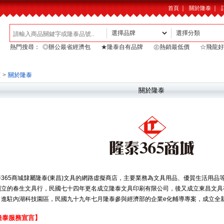
｜
｜
首頁
關於隆泰
熱門搜尋：
◎辦公最省經濟包
★隆泰自有品牌
㊣熱銷最低價
☆飛龍好
頁
>
關於隆泰
關於隆泰
泰365商城隸屬隆泰(東昌)文具的網路虛擬商店，主要業務為文具用品、優質生活用品
創立的春生文具行，民國七十四年更名成立隆泰文具印刷有限公司，後又成立東昌文具
，進駐內湖科技園區，民國九十九年七月隆泰參與經濟部的企業e化輔導專案，成立全新
隆泰服務宣言】