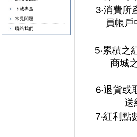
3‧消費所
下載專區
常見問題
員帳戶
聯絡我們
4
5‧累積之紅
商城
6‧退貨或
送
7‧紅利點數