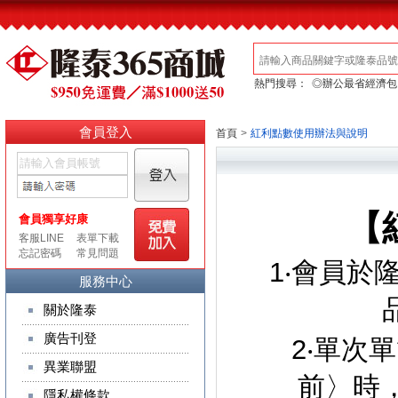
熱門搜尋：
◎辦公最省經濟包
會員登入
首頁
>
紅利點數使用辦法與說明
【
1‧會員於隆
服務中心
關於隆泰
廣告刊登
2‧單次單
異業聯盟
前〉時
隱私權條款