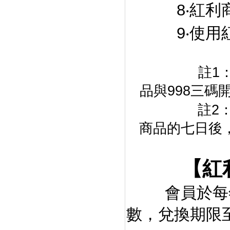
8‧紅利
9‧使用
註1
品與998三碼
註2
商品的七日後
【紅
會員於每年1
數，兌換期限至