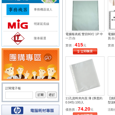
事務機器達人
明家延長線
電腦報表紙 雙切80行 1P 中
電腦
隆泰嚴選
一刀 白
頁 白
415
實價：
元
實價
11孔資料夾內頁 薄 (厚度約
【挑
0.045) 100入
型滾輪
5mm
74.20
優惠價：
元
活動