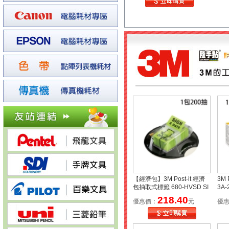
【經濟包】3M Post-it 經濟
3M 
包抽取式標籤 680-HVSD SI
3A
GN & DATE 200抽 綠
包
218.40
優惠價：
元
優