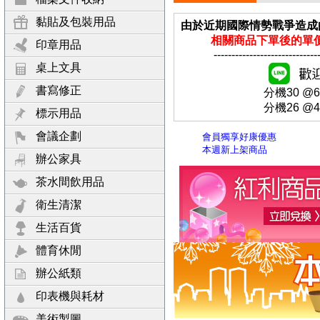
黏貼及包裝用品
由於近期國際情勢戰爭造成
相關商品下單後的單
印章用品
-----------------------------
桌上文具
書寫修正
分機30 @671
分機26 @46
標示用品
會議企劃
會員獨享好康優惠
本週新上架商品
辦公家具
茶水間飲用品
衛生清潔
生活百貨
體育休閒
辦公紙類
印表機與耗材
美術製圖