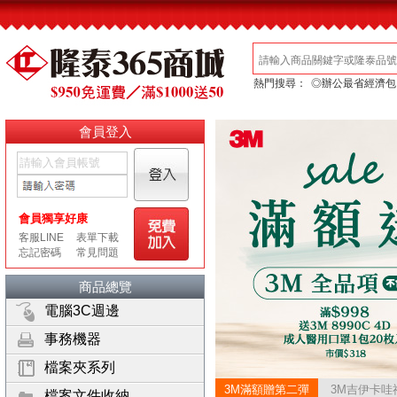
熱門搜尋：
◎辦公最省經濟包
會員登入
商品總覽
電腦3C週邊
事務機器
檔案夾系列
3M滿額贈第二彈
3M吉伊卡哇
檔案文件收納