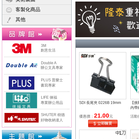
客製化商品
其他
3M
創意生活
Double A
辦公文具專家
PLUS 普樂士
書寫專家
LIFE 徠福
專業辦公用品
SDI 長尾夾 0226B 19mm
【挑
內帶經
635
21.00
SHUTER 樹德
優惠價：
元
活動
型滾
好物收納達人
0入