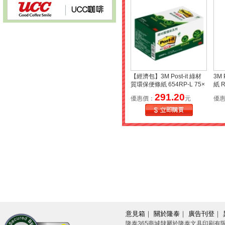
【經濟包】3M Post-it 綠材
3M
質環保便條紙 654RP-L 75×
紙 R
75mm 黃 12本入 *環保標章*
黃
291.20
優惠價：
元
優
意見箱
｜
關於隆泰
｜
廣告刊登
｜
隆泰365商城隸屬於隆泰文具印刷有